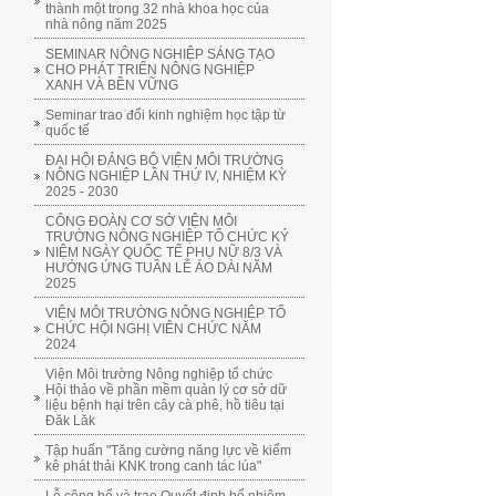
thành một trong 32 nhà khoa học của
nhà nông năm 2025
SEMINAR NÔNG NGHIỆP SÁNG TẠO
CHO PHÁT TRIỂN NÔNG NGHIỆP
XANH VÀ BỀN VỮNG
Seminar trao đổi kinh nghiệm học tập từ
quốc tế
ĐẠI HỘI ĐẢNG BỘ VIỆN MÔI TRƯỜNG
NÔNG NGHIỆP LẦN THỨ IV, NHIỆM KỲ
2025 - 2030
CÔNG ĐOÀN CƠ SỞ VIỆN MÔI
TRƯỜNG NÔNG NGHIỆP TỔ CHỨC KỶ
NIỆM NGÀY QUỐC TẾ PHỤ NỮ 8/3 VÀ
HƯỞNG ỨNG TUẦN LỄ ÁO DÀI NĂM
2025
VIỆN MÔI TRƯỜNG NÔNG NGHIỆP TỔ
CHỨC HỘI NGHỊ VIÊN CHỨC NĂM
2024
Viện Môi trường Nông nghiệp tổ chức
Hội thảo về phần mềm quản lý cơ sở dữ
liệu bệnh hại trên cây cà phê, hồ tiêu tại
Đăk Lăk
Tập huấn "Tăng cường năng lực về kiểm
kê phát thải KNK trong canh tác lúa"