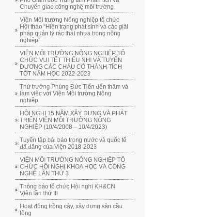
Phó Giám đốc Trung tâm Phân tích và
Chuyển giao công nghệ môi trường
Viện Môi trường Nông nghiệp tổ chức
Hội thảo “Hiện trạng phát sinh và các giải
pháp quản lý rác thải nhựa trong nông
nghiệp”
VIỆN MÔI TRƯỜNG NÔNG NGHIỆP TỔ
CHỨC VUI TẾT THIẾU NHI VÀ TUYÊN
DƯƠNG CÁC CHÁU CÓ THÀNH TÍCH
TỐT NĂM HỌC 2022-2023
Thứ trưởng Phùng Đức Tiến đến thăm và
làm việc với Viện Môi trường Nông
nghiệp
HỘI NGHỊ 15 NĂM XÂY DỰNG VÀ PHÁT
TRIỂN VIỆN MÔI TRƯỜNG NÔNG
NGHIỆP (10/4/2008 – 10/4/2023)
Tuyển tập bài báo trong nước và quốc tế
đã đăng của Viện 2018-2023
VIỆN MÔI TRƯỜNG NÔNG NGHIỆP TỔ
CHỨC HỘI NGHỊ KHOA HỌC VÀ CÔNG
NGHỆ LẦN THỨ 3
Thông báo tổ chức Hội nghị KH&CN
Viện lần thứ III
Hoạt động trồng cây, xây dựng sân cầu
lông