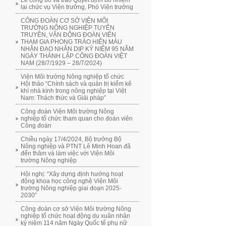
Lễ công bố và trao Quyết định bổ nhiệm
lại chức vụ Viện trưởng, Phó Viện trưởng
CÔNG ĐOÀN CƠ SỞ VIỆN MÔI
TRƯỜNG NÔNG NGHIỆP TUYÊN
TRUYỀN, VẬN ĐỘNG ĐOÀN VIÊN
THAM GIA PHONG TRÀO HIẾN MÁU
NHÂN ĐẠO NHÂN DỊP KỶ NIỆM 95 NĂM
NGÀY THÀNH LẬP CÔNG ĐOÀN VIỆT
NAM (28/7/1929 – 28/7/2024)
Viện Môi trường Nông nghiệp tổ chức
Hội thảo “Chính sách và quản trị kiểm kê
khí nhà kính trong nông nghiệp tại Việt
Nam: Thách thức và Giải pháp”
Công đoàn Viện Môi trường Nông
nghiệp tổ chức tham quan cho đoàn viên
Công đoàn
Chiều ngày 17/4/2024, Bộ trưởng Bộ
Nông nghiệp và PTNT Lê Minh Hoan đã
đến thăm và làm việc với Viện Môi
trường Nông nghiệp
Hội nghị: “Xây dựng định hướng hoạt
động khoa học công nghệ Viện Môi
trường Nông nghiệp giai đoạn 2025-
2030”
Công đoàn cơ sở Viện Môi trường Nông
nghiệp tổ chức hoạt động du xuân nhân
kỷ niệm 114 năm Ngày Quốc tế phụ nữ