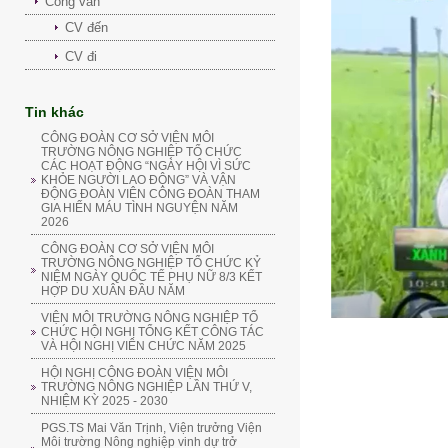
Công văn
CV đến
CV đi
Tin khác
CÔNG ĐOÀN CƠ SỞ VIỆN MÔI
TRƯỜNG NÔNG NGHIỆP TỔ CHỨC
CÁC HOẠT ĐỘNG “NGÀY HỘI VÌ SỨC
KHỎE NGƯỜI LAO ĐỘNG” VÀ VẬN
ĐỘNG ĐOÀN VIÊN CÔNG ĐOÀN THAM
GIA HIẾN MÁU TÌNH NGUYỆN NĂM
2026
CÔNG ĐOÀN CƠ SỞ VIỆN MÔI
TRƯỜNG NÔNG NGHIỆP TỔ CHỨC KỶ
NIỆM NGÀY QUỐC TẾ PHỤ NỮ 8/3 KẾT
HỢP DU XUÂN ĐẦU NĂM
VIỆN MÔI TRƯỜNG NÔNG NGHIỆP TỔ
CHỨC HỘI NGHỊ TỔNG KẾT CÔNG TÁC
VÀ HỘI NGHỊ VIÊN CHỨC NĂM 2025
HỘI NGHỊ CÔNG ĐOÀN VIỆN MÔI
TRƯỜNG NÔNG NGHIỆP LẦN THỨ V,
NHIỆM KỲ 2025 - 2030
PGS.TS Mai Văn Trịnh, Viện trưởng Viện
Môi trường Nông nghiệp vinh dự trở