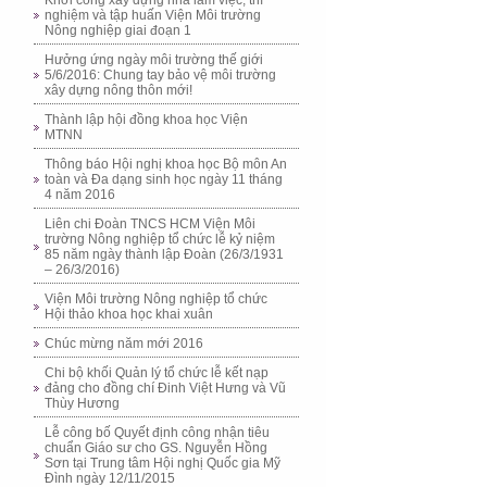
Khởi công xây dựng nhà làm việc, thí
nghiệm và tập huấn Viện Môi trường
Nông nghiệp giai đoạn 1
Hưởng ứng ngày môi trường thế giới
5/6/2016: Chung tay bảo vệ môi trường
xây dựng nông thôn mới!
Thành lập hội đồng khoa học Viện
MTNN
Thông báo Hội nghị khoa học Bộ môn An
toàn và Đa dạng sinh học ngày 11 tháng
4 năm 2016
Liên chi Đoàn TNCS HCM Viện Môi
trường Nông nghiệp tổ chức lễ kỷ niệm
85 năm ngày thành lập Đoàn (26/3/1931
– 26/3/2016)
Viện Môi trường Nông nghiệp tổ chức
Hội thảo khoa học khai xuân
Chúc mừng năm mới 2016
Chi bộ khối Quản lý tổ chức lễ kết nạp
đảng cho đồng chí Đinh Việt Hưng và Vũ
Thùy Hương
Lễ công bố Quyết định công nhận tiêu
chuẩn Giáo sư cho GS. Nguyễn Hồng
Sơn tại Trung tâm Hội nghị Quốc gia Mỹ
Đình ngày 12/11/2015