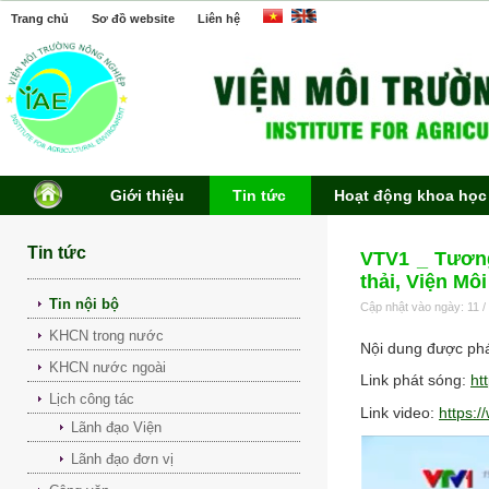
Trang chủ
Sơ đồ website
Liên hệ
Giới thiệu
Tin tức
Hoạt động khoa học
Tin tức
VTV1 _ Tương
thải, Viện Mô
Tin nội bộ
Cập nhật vào ngày: 11 /
KHCN trong nước
Nội dung được phá
KHCN nước ngoài
Link phát sóng:
ht
Lịch công tác
Link video:
https:
Lãnh đạo Viện
Lãnh đạo đơn vị