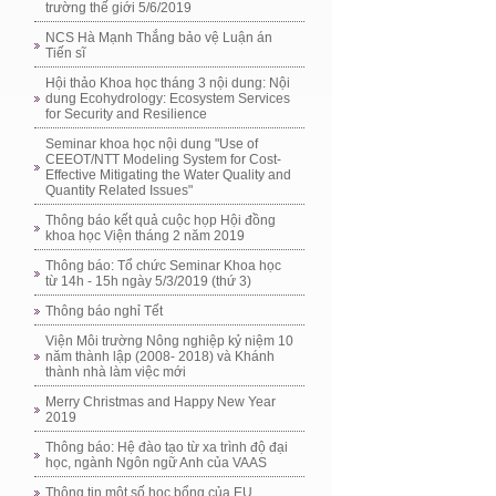
trường thế giới 5/6/2019
NCS Hà Mạnh Thắng bảo vệ Luận án
Tiến sĩ
Hội thảo Khoa học tháng 3 nội dung: Nội
dung Ecohydrology: Ecosystem Services
for Security and Resilience
Seminar khoa học nội dung "Use of
CEEOT/NTT Modeling System for Cost-
Effective Mitigating the Water Quality and
Quantity Related Issues"
Thông báo kết quả cuộc họp Hội đồng
khoa học Viện tháng 2 năm 2019
Thông báo: Tổ chức Seminar Khoa học
từ 14h - 15h ngày 5/3/2019 (thứ 3)
Thông báo nghỉ Tết
Viện Môi trường Nông nghiệp kỷ niệm 10
năm thành lập (2008- 2018) và Khánh
thành nhà làm việc mới
Merry Christmas and Happy New Year
2019
Thông báo: Hệ đào tạo từ xa trình độ đại
học, ngành Ngôn ngữ Anh của VAAS
Thông tin một số học bổng của EU