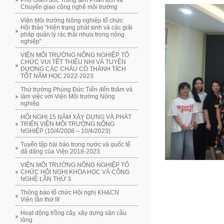
Phó Giám đốc Trung tâm Phân tích và
Chuyển giao công nghệ môi trường
Viện Môi trường Nông nghiệp tổ chức
Hội thảo “Hiện trạng phát sinh và các giải
pháp quản lý rác thải nhựa trong nông
nghiệp”
VIỆN MÔI TRƯỜNG NÔNG NGHIỆP TỔ
CHỨC VUI TẾT THIẾU NHI VÀ TUYÊN
DƯƠNG CÁC CHÁU CÓ THÀNH TÍCH
TỐT NĂM HỌC 2022-2023
Thứ trưởng Phùng Đức Tiến đến thăm và
làm việc với Viện Môi trường Nông
nghiệp
HỘI NGHỊ 15 NĂM XÂY DỰNG VÀ PHÁT
TRIỂN VIỆN MÔI TRƯỜNG NÔNG
NGHIỆP (10/4/2008 – 10/4/2023)
Tuyển tập bài báo trong nước và quốc tế
đã đăng của Viện 2018-2023
VIỆN MÔI TRƯỜNG NÔNG NGHIỆP TỔ
CHỨC HỘI NGHỊ KHOA HỌC VÀ CÔNG
NGHỆ LẦN THỨ 3
Thông báo tổ chức Hội nghị KH&CN
Viện lần thứ III
Hoạt động trồng cây, xây dựng sân cầu
lông