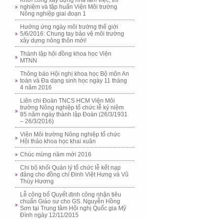
Khởi công xây dựng nhà làm việc, thí
nghiệm và tập huấn Viện Môi trường
Nông nghiệp giai đoạn 1
Hưởng ứng ngày môi trường thế giới
5/6/2016: Chung tay bảo vệ môi trường
xây dựng nông thôn mới!
Thành lập hội đồng khoa học Viện
MTNN
Thông báo Hội nghị khoa học Bộ môn An
toàn và Đa dạng sinh học ngày 11 tháng
4 năm 2016
Liên chi Đoàn TNCS HCM Viện Môi
trường Nông nghiệp tổ chức lễ kỷ niệm
85 năm ngày thành lập Đoàn (26/3/1931
– 26/3/2016)
Viện Môi trường Nông nghiệp tổ chức
Hội thảo khoa học khai xuân
Chúc mừng năm mới 2016
Chi bộ khối Quản lý tổ chức lễ kết nạp
đảng cho đồng chí Đinh Việt Hưng và Vũ
Thùy Hương
Lễ công bố Quyết định công nhận tiêu
chuẩn Giáo sư cho GS. Nguyễn Hồng
Sơn tại Trung tâm Hội nghị Quốc gia Mỹ
Đình ngày 12/11/2015