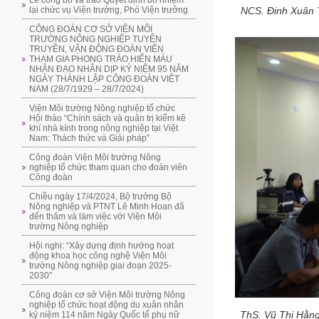
Lễ công bố và trao Quyết định bổ nhiệm
lại chức vụ Viện trưởng, Phó Viện trưởng
NCS. Đinh Xuân T
CÔNG ĐOÀN CƠ SỞ VIỆN MÔI
TRƯỜNG NÔNG NGHIỆP TUYÊN
TRUYỀN, VẬN ĐỘNG ĐOÀN VIÊN
THAM GIA PHONG TRÀO HIẾN MÁU
NHÂN ĐẠO NHÂN DỊP KỶ NIỆM 95 NĂM
NGÀY THÀNH LẬP CÔNG ĐOÀN VIỆT
NAM (28/7/1929 – 28/7/2024)
Viện Môi trường Nông nghiệp tổ chức
Hội thảo “Chính sách và quản trị kiểm kê
khí nhà kính trong nông nghiệp tại Việt
Nam: Thách thức và Giải pháp”
Công đoàn Viện Môi trường Nông
nghiệp tổ chức tham quan cho đoàn viên
Công đoàn
Chiều ngày 17/4/2024, Bộ trưởng Bộ
Nông nghiệp và PTNT Lê Minh Hoan đã
đến thăm và làm việc với Viện Môi
trường Nông nghiệp
Hội nghị: “Xây dựng định hướng hoạt
động khoa học công nghệ Viện Môi
trường Nông nghiệp giai đoạn 2025-
2030”
Công đoàn cơ sở Viện Môi trường Nông
nghiệp tổ chức hoạt động du xuân nhân
ThS. Vũ Thị Hằng
kỷ niệm 114 năm Ngày Quốc tế phụ nữ