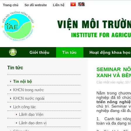
Trang chủ
Sơ đồ website
Liên hệ
Giới thiệu
Tin tức
Hoạt động khoa học
Tin tức
SEMINAR NÔ
XANH VÀ BỀ
Tin nội bộ
Cập nhật vào ngày: 10 /
KHCN trong nước
Nằm trong chương
nghiệp đã tổ chức
KHCN nước ngoài
triển nông nghi
chủ trì. Seminar 
Lịch công tác
nghiệp đang rất đ
Lãnh đạo Viện
1. Canh tác nông
Lãnh đạo đơn vị
toàn và đa dạng s