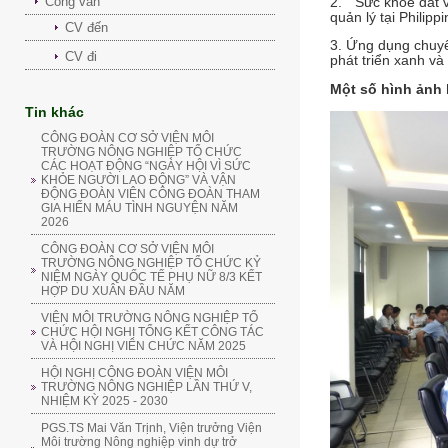
Công văn
2. Sức khỏe đất v
quản lý tại Philip
CV đến
3. Ứng dụng chuyể
CV đi
phát triển xanh v
Một số hình ảnh 
Tin khác
CÔNG ĐOÀN CƠ SỞ VIỆN MÔI
TRƯỜNG NÔNG NGHIỆP TỔ CHỨC
CÁC HOẠT ĐỘNG “NGÀY HỘI VÌ SỨC
KHỎE NGƯỜI LAO ĐỘNG” VÀ VẬN
ĐỘNG ĐOÀN VIÊN CÔNG ĐOÀN THAM
GIA HIẾN MÁU TÌNH NGUYỆN NĂM
2026
CÔNG ĐOÀN CƠ SỞ VIỆN MÔI
TRƯỜNG NÔNG NGHIỆP TỔ CHỨC KỶ
NIỆM NGÀY QUỐC TẾ PHỤ NỮ 8/3 KẾT
HỢP DU XUÂN ĐẦU NĂM
VIỆN MÔI TRƯỜNG NÔNG NGHIỆP TỔ
CHỨC HỘI NGHỊ TỔNG KẾT CÔNG TÁC
VÀ HỘI NGHỊ VIÊN CHỨC NĂM 2025
HỘI NGHỊ CÔNG ĐOÀN VIỆN MÔI
TRƯỜNG NÔNG NGHIỆP LẦN THỨ V,
NHIỆM KỲ 2025 - 2030
PGS.TS Mai Văn Trịnh, Viện trưởng Viện
Môi trường Nông nghiệp vinh dự trở