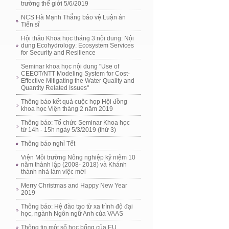
trường thế giới 5/6/2019
NCS Hà Mạnh Thắng bảo vệ Luận án
Tiến sĩ
Hội thảo Khoa học tháng 3 nội dung: Nội
dung Ecohydrology: Ecosystem Services
for Security and Resilience
Seminar khoa học nội dung "Use of
CEEOT/NTT Modeling System for Cost-
Effective Mitigating the Water Quality and
Quantity Related Issues"
Thông báo kết quả cuộc họp Hội đồng
khoa học Viện tháng 2 năm 2019
Thông báo: Tổ chức Seminar Khoa học
từ 14h - 15h ngày 5/3/2019 (thứ 3)
Thông báo nghỉ Tết
Viện Môi trường Nông nghiệp kỷ niệm 10
năm thành lập (2008- 2018) và Khánh
thành nhà làm việc mới
Merry Christmas and Happy New Year
2019
Thông báo: Hệ đào tạo từ xa trình độ đại
học, ngành Ngôn ngữ Anh của VAAS
Thông tin một số học bổng của EU