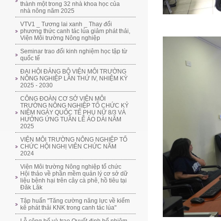
thành một trong 32 nhà khoa học của
nhà nông năm 2025
VTV1 _ Tương lai xanh _ Thay đổi
phương thức canh tác lúa giảm phát thải,
Viện Môi trường Nông nghiệp
Seminar trao đổi kinh nghiệm học tập từ
quốc tế
ĐẠI HỘI ĐẢNG BỘ VIỆN MÔI TRƯỜNG
NÔNG NGHIỆP LẦN THỨ IV, NHIỆM KỲ
2025 - 2030
CÔNG ĐOÀN CƠ SỞ VIỆN MÔI
TRƯỜNG NÔNG NGHIỆP TỔ CHỨC KỶ
NIỆM NGÀY QUỐC TẾ PHỤ NỮ 8/3 VÀ
HƯỞNG ỨNG TUẦN LỄ ÁO DÀI NĂM
2025
VIỆN MÔI TRƯỜNG NÔNG NGHIỆP TỔ
CHỨC HỘI NGHỊ VIÊN CHỨC NĂM
2024
Viện Môi trường Nông nghiệp tổ chức
Hội thảo về phần mềm quản lý cơ sở dữ
liệu bệnh hại trên cây cà phê, hồ tiêu tại
Đăk Lăk
Tập huấn "Tăng cường năng lực về kiểm
kê phát thải KNK trong canh tác lúa"