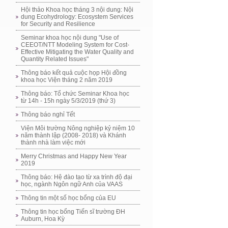
Hội thảo Khoa học tháng 3 nội dung: Nội
dung Ecohydrology: Ecosystem Services
for Security and Resilience
Seminar khoa học nội dung "Use of
CEEOT/NTT Modeling System for Cost-
Effective Mitigating the Water Quality and
Quantity Related Issues"
Thông báo kết quả cuộc họp Hội đồng
khoa học Viện tháng 2 năm 2019
Thông báo: Tổ chức Seminar Khoa học
từ 14h - 15h ngày 5/3/2019 (thứ 3)
Thông báo nghỉ Tết
Viện Môi trường Nông nghiệp kỷ niệm 10
năm thành lập (2008- 2018) và Khánh
thành nhà làm việc mới
Merry Christmas and Happy New Year
2019
Thông báo: Hệ đào tạo từ xa trình độ đại
học, ngành Ngôn ngữ Anh của VAAS
Thông tin một số học bổng của EU
Thông tin học bổng Tiến sĩ trường ĐH
Auburn, Hoa Kỳ