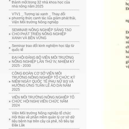
thành một trong 32 nhà khoa học của
nhà nông năm 2025
VTV1 _ Tương lai xanh _ Thay đổi
phương thức canh tác lúa giảm phát thải,
Viện Môi trường Nông nghiệp
SEMINAR NÔNG NGHIỆP SÁNG TẠO
CHO PHÁT TRIỂN NÔNG NGHIỆP
XANH VÀ BỀN VỮNG
Seminar trao đổi kinh nghiệm học tập từ
quốc tế
ĐẠI HỘI ĐẢNG BỘ VIỆN MÔI TRƯỜNG
NÔNG NGHIỆP LẦN THỨ IV, NHIỆM KỲ
2025 - 2030
CÔNG ĐOÀN CƠ SỞ VIỆN MÔI
TRƯỜNG NÔNG NGHIỆP TỔ CHỨC KỶ
NIỆM NGÀY QUỐC TẾ PHỤ NỮ 8/3 VÀ
HƯỞNG ỨNG TUẦN LỄ ÁO DÀI NĂM
2025
VIỆN MÔI TRƯỜNG NÔNG NGHIỆP TỔ
CHỨC HỘI NGHỊ VIÊN CHỨC NĂM
2024
Viện Môi trường Nông nghiệp tổ chức
Hội thảo về phần mềm quản lý cơ sở dữ
liệu bệnh hại trên cây cà phê, hồ tiêu tại
Đăk Lăk