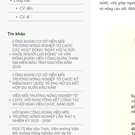
Công văn
mình, cứu giúp ngườ
CV đến
và nâng cao sức khỏ
CV đi
Tin khác
CÔNG ĐOÀN CƠ SỞ VIỆN MÔI
TRƯỜNG NÔNG NGHIỆP TỔ CHỨC
CÁC HOẠT ĐỘNG “NGÀY HỘI VÌ SỨC
KHỎE NGƯỜI LAO ĐỘNG” VÀ VẬN
ĐỘNG ĐOÀN VIÊN CÔNG ĐOÀN THAM
GIA HIẾN MÁU TÌNH NGUYỆN NĂM
2026
CÔNG ĐOÀN CƠ SỞ VIỆN MÔI
TRƯỜNG NÔNG NGHIỆP TỔ CHỨC KỶ
NIỆM NGÀY QUỐC TẾ PHỤ NỮ 8/3 KẾT
HỢP DU XUÂN ĐẦU NĂM
VIỆN MÔI TRƯỜNG NÔNG NGHIỆP TỔ
CHỨC HỘI NGHỊ TỔNG KẾT CÔNG TÁC
VÀ HỘI NGHỊ VIÊN CHỨC NĂM 2025
HỘI NGHỊ CÔNG ĐOÀN VIỆN MÔI
TRƯỜNG NÔNG NGHIỆP LẦN THỨ V,
NHIỆM KỲ 2025 - 2030
PGS.TS Mai Văn Trịnh, Viện trưởng Viện
Môi trường Nông nghiệp vinh dự trở