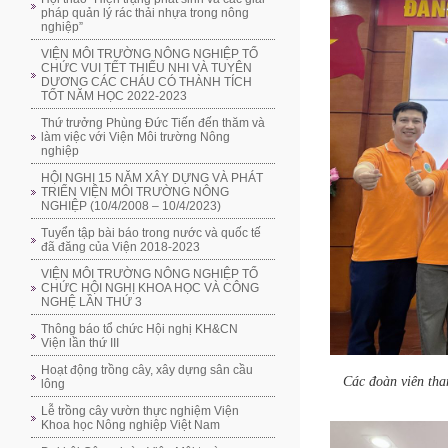
pháp quản lý rác thải nhựa trong nông
nghiệp”
VIỆN MÔI TRƯỜNG NÔNG NGHIỆP TỔ
CHỨC VUI TẾT THIẾU NHI VÀ TUYÊN
DƯƠNG CÁC CHÁU CÓ THÀNH TÍCH
TỐT NĂM HỌC 2022-2023
Thứ trưởng Phùng Đức Tiến đến thăm và
làm việc với Viện Môi trường Nông
nghiệp
HỘI NGHỊ 15 NĂM XÂY DỰNG VÀ PHÁT
TRIỂN VIỆN MÔI TRƯỜNG NÔNG
NGHIỆP (10/4/2008 – 10/4/2023)
Tuyển tập bài báo trong nước và quốc tế
đã đăng của Viện 2018-2023
VIỆN MÔI TRƯỜNG NÔNG NGHIỆP TỔ
CHỨC HỘI NGHỊ KHOA HỌC VÀ CÔNG
NGHỆ LẦN THỨ 3
Thông báo tổ chức Hội nghị KH&CN
Viện lần thứ III
Hoạt động trồng cây, xây dựng sân cầu
Các đoàn viên tha
lông
Lễ trồng cây vườn thực nghiệm Viện
Khoa học Nông nghiệp Việt Nam