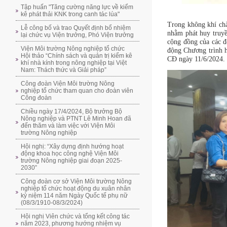
Tập huấn "Tăng cường năng lực về kiểm
kê phát thải KNK trong canh tác lúa"
Trong không khí ch
Lễ công bố và trao Quyết định bổ nhiệm
nhằm phát huy truyề
lại chức vụ Viện trưởng, Phó Viện trưởng
cộng đồng của các 
Viện Môi trường Nông nghiệp tổ chức
động Chương trình h
Hội thảo “Chính sách và quản trị kiểm kê
CĐ ngày 11/6/2024.
khí nhà kính trong nông nghiệp tại Việt
Nam: Thách thức và Giải pháp”
Công đoàn Viện Môi trường Nông
nghiệp tổ chức tham quan cho đoàn viên
Công đoàn
Chiều ngày 17/4/2024, Bộ trưởng Bộ
Nông nghiệp và PTNT Lê Minh Hoan đã
đến thăm và làm việc với Viện Môi
trường Nông nghiệp
Hội nghị: “Xây dựng định hướng hoạt
động khoa học công nghệ Viện Môi
trường Nông nghiệp giai đoạn 2025-
2030”
Công đoàn cơ sở Viện Môi trường Nông
nghiệp tổ chức hoạt động du xuân nhân
kỷ niệm 114 năm Ngày Quốc tế phụ nữ
(08/3/1910-08/3/2024)
Hội nghị Viên chức và tổng kết công tác
năm 2023, phương hướng nhiệm vụ