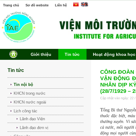
Trang chủ
Sơ đồ website
Liên hệ
Giới thiệu
Tin tức
Hoạt động khoa học
Tin tức
CÔNG ĐOÀN 
VẬN ĐỘNG Đ
NHÂN DỊP K
Tin nội bộ
(28/7/1929 – 2
KHCN trong nước
Cập nhật vào ngày: 22 /
KHCN nước ngoài
T
ổng Bí thư Nguyễn
Lịch công tác
thuốc đặc biệt, máu
Lãnh đạo Viện
thường xuyên. Vì sứ
cả nước, mỗi người 
Lãnh đạo đơn vị
động mọi người cùn