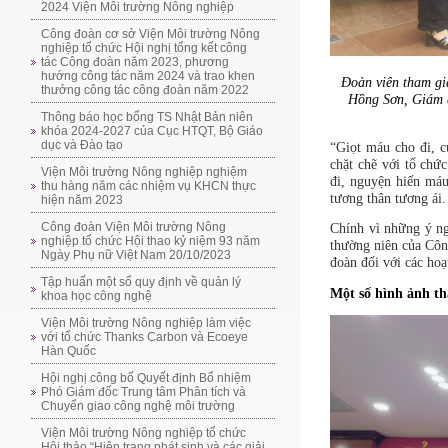
2024 Viện Môi trường Nông nghiệp
Công đoàn cơ sở Viện Môi trường Nông
nghiệp tổ chức Hội nghị tổng kết công
tác Công đoàn năm 2023, phương
hướng công tác năm 2024 và trao khen
Đoàn viên tham gi
thưởng công tác công đoàn năm 2022
Hồng Sơn, Giám 
Thông báo học bổng TS Nhật Bản niên
khóa 2024-2027 của Cục HTQT, Bộ Giáo
dục và Đào tạo
“Giọt máu cho đi, c
chặt chẽ với tổ chứ
Viện Môi trường Nông nghiệp nghiệm
đi, nguyện hiến máu
thu hàng năm các nhiệm vụ KHCN thực
tương thân tương ái.
hiện năm 2023
Công đoàn Viện Môi trường Nông
Chính vì những ý ng
nghiệp tổ chức Hội thao kỷ niệm 93 năm
thường niên của Côn
Ngày Phụ nữ Việt Nam 20/10/2023
đoàn đối với các hoạ
Tập huấn một số quy định về quản lý
Một số hình ảnh t
khoa học công nghệ
Viện Môi trường Nông nghiệp làm việc
với tổ chức Thanks Carbon và Ecoeye
Hàn Quốc
Hội nghị công bố Quyết định Bổ nhiệm
Phó Giám đốc Trung tâm Phân tích và
Chuyển giao công nghệ môi trường
Viện Môi trường Nông nghiệp tổ chức
Hội thảo “Hiện trạng phát sinh và các giải