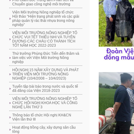
Phó Giám đốc Trung tâm Phân tích và
Chuyển giao công nghệ môi trường
Viện Môi trường Nông nghiệp tổ chức
Hội thảo “Hiện trạng phát sinh và các giải
pháp quản lý rác thải nhựa trong nông
nghiệp”
VIỆN MÔI TRƯỜNG NÔNG NGHIỆP TỔ
CHỨC VUI TẾT THIẾU NHI VÀ TUYÊN
DƯƠNG CÁC CHÁU CÓ THÀNH TÍCH
TỐT NĂM HỌC 2022-2023
Thứ trưởng Phùng Đức Tiến đến thăm và
làm việc với Viện Môi trường Nông
nghiệp
HỘI NGHỊ 15 NĂM XÂY DỰNG VÀ PHÁT
TRIỂN VIỆN MÔI TRƯỜNG NÔNG
NGHIỆP (10/4/2008 – 10/4/2023)
Tuyển tập bài báo trong nước và quốc tế
đã đăng của Viện 2018-2023
VIỆN MÔI TRƯỜNG NÔNG NGHIỆP TỔ
CHỨC HỘI NGHỊ KHOA HỌC VÀ CÔNG
NGHỆ LẦN THỨ 3
Thông báo tổ chức Hội nghị KH&CN
Viện lần thứ III
Hoạt động trồng cây, xây dựng sân cầu
lông