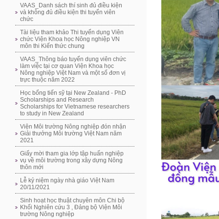
VAAS_Danh sách thí sinh đủ điều kiện
và không đủ điều kiện thi tuyển viên
chức
Tài liệu tham khảo Thi tuyển dụng Viên
chức Viện Khoa học Nông nghiệp VN
môn thi Kiến thức chung
VAAS_Thông báo tuyển dụng viên chức
làm việc tại cơ quan Viện Khoa học
Nông nghiệp Việt Nam và một số đơn vị
trực thuộc năm 2022
Học bổng tiến sỹ tại New Zealand - PhD
Scholarships and Research
Scholarships for Vietnamese researchers
to study in New Zealand
Viện Môi trường Nông nghiệp đón nhận
Giải thưởng Môi trường Việt Nam năm
2021
Giấy mời tham gia lớp tập huấn nghiệp
vụ về môi trường trong xây dựng Nông
thôn mới
Lễ kỷ niệm ngày nhà giáo Việt Nam
20/11/2021
Sinh hoạt học thuật chuyên môn Chi bộ
Khối Nghiên cứu 3 , Đảng bộ Viện Môi
trường Nông nghiệp