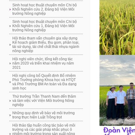
Sinh hoạt học thuật chuyên môn Chi bộ
Khối Nghiên cứu 2, Đảng bộ Viện Môi
trường Nông nghiệp
Sinh hoạt học thuật chuyên môn Chi bộ
Khối Nghiên cứu 1, Đảng bộ Viện Môi
trường Nông nghiệp
Hội thảo tham vấn chuyên gia xây dựng
Kế hoạch giảm thiểu, thu gom, phân loại,
tái sử dụng, tái chế chất thải nhựa ngành
nông nghiệp
Hội nghị viên chức, tổng kết công tác
năm 2020 và triển khai nhiệm vụ năm
2021
Hội nghị công bố Quyết định Bổ nhiệm
Phó Trưởng phòng Khoa học và HTQT
và Phó Trưởng BM An toàn và Đa dạng
sinh học
Thứ trưởng Trần Thanh Nam đến thăm
và làm việc với Viện Môi trường Nông
nghiệp
Những quy định về bảo vệ môi trường
trong thực hiện Luật Trồng trọt
Hội thảo tập huấn công tác bảo vệ môi
trường và các giải pháp khắc phục ô
nhiễm môi trường trong sản xuất nông