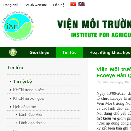
Trang chủ
Sơ đồ website
Liên hệ
Giới thiệu
Tin tức
Hoạt động khoa học
Tin tức
Viện Môi trư
Ecoeye Hàn 
Tin nội bộ
Cập nhật vào ngày: 04 /
KHCN trong nước
Ngày 13/09/2023, đ
tổ chức Ecoeye là 
KHCN nước ngoài
Viện Môi trường Nôn
Lịch công tác
và các lãnh đạo, c
Nội dung chủ yếu củ
Lãnh đạo Viện
tiết kiệm và giảm p
Lãnh đạo đơn vị
nước áp dụng công 
ký kết biên bản ghi 