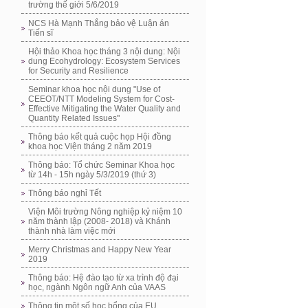
trường thế giới 5/6/2019
NCS Hà Mạnh Thắng bảo vệ Luận án
Tiến sĩ
Hội thảo Khoa học tháng 3 nội dung: Nội
dung Ecohydrology: Ecosystem Services
for Security and Resilience
Seminar khoa học nội dung "Use of
CEEOT/NTT Modeling System for Cost-
Effective Mitigating the Water Quality and
Quantity Related Issues"
Thông báo kết quả cuộc họp Hội đồng
khoa học Viện tháng 2 năm 2019
Thông báo: Tổ chức Seminar Khoa học
từ 14h - 15h ngày 5/3/2019 (thứ 3)
Thông báo nghỉ Tết
Viện Môi trường Nông nghiệp kỷ niệm 10
năm thành lập (2008- 2018) và Khánh
thành nhà làm việc mới
Merry Christmas and Happy New Year
2019
Thông báo: Hệ đào tạo từ xa trình độ đại
học, ngành Ngôn ngữ Anh của VAAS
Thông tin một số học bổng của EU