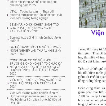
thành một trong 32 nhà khoa học của
nhà nông năm 2025
VTV1 _ Tương lai xanh _ Thay đổi
phương thức canh tác lúa giảm phát thải,
Viện Môi trường Nông nghiệp
SEMINAR NÔNG NGHIỆP SÁNG TẠO
CHO PHÁT TRIỂN NÔNG NGHIỆP
XANH VÀ BỀN VỮNG
Seminar trao đổi kinh nghiệm học tập từ
quốc tế
ĐẠI HỘI ĐẢNG BỘ VIỆN MÔI TRƯỜNG
Trong 02 ngày từ 14
NÔNG NGHIỆP LẦN THỨ IV, NHIỆM KỲ
tỉnh gồm: Thái Bìn
2025 - 2030
lúa, tìm hiểu và tra
CÔNG ĐOÀN CƠ SỞ VIỆN MÔI
tác lúa tiết kiệm nư
TRƯỜNG NÔNG NGHIỆP TỔ CHỨC KỶ
NIỆM NGÀY QUỐC TẾ PHỤ NỮ 8/3 VÀ
Trên cơ sở kết quả 
HƯỞNG ỨNG TUẦN LỄ ÁO DÀI NĂM
lúa tiết kiệm nước 
2025
giám sát chế độ quả
VIỆN MÔI TRƯỜNG NÔNG NGHIỆP TỔ
đồng ruộng bằng các
CHỨC HỘI NGHỊ VIÊN CHỨC NĂM
2024
Đoàn cũng thăm và 
giảm phát thải KNK
Viện Môi trường Nông nghiệp tổ chức
7000 ha lúa tại Đồ
Hội thảo về phần mềm quản lý cơ sở dữ
liệu bệnh hại trên cây cà phê, hồ tiêu tại
bon cho các sản phẩ
Đăk Lăk
tăng lợi nhuận cho c