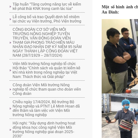
Tập huấn "Tăng cường năng lực về kiểm
Một số hình ảnh c
kê phát thải KNK trong canh tác lúa"
An Đình:
Lễ công bố và trao Quyết định bổ nhiệm
lại chức vụ Viện trưởng, Phó Viện trưởng
CÔNG ĐOÀN CƠ SỞ VIỆN MÔI
TRƯỜNG NÔNG NGHIỆP TUYÊN
TRUYỀN, VẬN ĐỘNG ĐOÀN VIÊN
THAM GIA PHONG TRÀO HIẾN MÁU
NHÂN ĐẠO NHÂN DỊP KỶ NIỆM 95 NĂM
NGÀY THÀNH LẬP CÔNG ĐOÀN VIỆT
NAM (28/7/1929 – 28/7/2024)
Viện Môi trường Nông nghiệp tổ chức
Hội thảo “Chính sách và quản trị kiểm kê
khí nhà kính trong nông nghiệp tại Việt
Nam: Thách thức và Giải pháp”
Công đoàn Viện Môi trường Nông
nghiệp tổ chức tham quan cho đoàn viên
Công đoàn
Chiều ngày 17/4/2024, Bộ trưởng Bộ
Nông nghiệp và PTNT Lê Minh Hoan đã
đến thăm và làm việc với Viện Môi
trường Nông nghiệp
Hội nghị: “Xây dựng định hướng hoạt
động khoa học công nghệ Viện Môi
trường Nông nghiệp giai đoạn 2025-
2030”