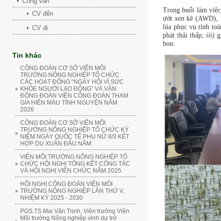
Công văn
Trong buổi làm việc
CV đến
ướt xen kẽ (AWD), h
lúa phục vụ tính to
CV đi
phát thải thấp;
iii)
gi
bon.
Tin khác
CÔNG ĐOÀN CƠ SỞ VIỆN MÔI
TRƯỜNG NÔNG NGHIỆP TỔ CHỨC
CÁC HOẠT ĐỘNG “NGÀY HỘI VÌ SỨC
KHỎE NGƯỜI LAO ĐỘNG” VÀ VẬN
ĐỘNG ĐOÀN VIÊN CÔNG ĐOÀN THAM
GIA HIẾN MÁU TÌNH NGUYỆN NĂM
2026
CÔNG ĐOÀN CƠ SỞ VIỆN MÔI
TRƯỜNG NÔNG NGHIỆP TỔ CHỨC KỶ
NIỆM NGÀY QUỐC TẾ PHỤ NỮ 8/3 KẾT
HỢP DU XUÂN ĐẦU NĂM
VIỆN MÔI TRƯỜNG NÔNG NGHIỆP TỔ
CHỨC HỘI NGHỊ TỔNG KẾT CÔNG TÁC
VÀ HỘI NGHỊ VIÊN CHỨC NĂM 2025
HỘI NGHỊ CÔNG ĐOÀN VIỆN MÔI
TRƯỜNG NÔNG NGHIỆP LẦN THỨ V,
NHIỆM KỲ 2025 - 2030
PGS.TS Mai Văn Trịnh, Viện trưởng Viện
Môi trường Nông nghiệp vinh dự trở