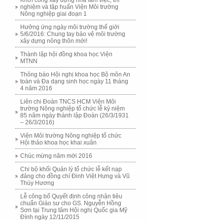
Khởi công xây dựng nhà làm việc, thí
nghiệm và tập huấn Viện Môi trường
Nông nghiệp giai đoạn 1
Hưởng ứng ngày môi trường thế giới
5/6/2016: Chung tay bảo vệ môi trường
xây dựng nông thôn mới!
Thành lập hội đồng khoa học Viện
MTNN
Thông báo Hội nghị khoa học Bộ môn An
toàn và Đa dạng sinh học ngày 11 tháng
4 năm 2016
Liên chi Đoàn TNCS HCM Viện Môi
trường Nông nghiệp tổ chức lễ kỷ niệm
85 năm ngày thành lập Đoàn (26/3/1931
– 26/3/2016)
Viện Môi trường Nông nghiệp tổ chức
Hội thảo khoa học khai xuân
Chúc mừng năm mới 2016
Chi bộ khối Quản lý tổ chức lễ kết nạp
đảng cho đồng chí Đinh Việt Hưng và Vũ
Thùy Hương
Lễ công bố Quyết định công nhận tiêu
chuẩn Giáo sư cho GS. Nguyễn Hồng
Sơn tại Trung tâm Hội nghị Quốc gia Mỹ
Đình ngày 12/11/2015